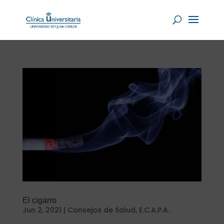
El cigarro
Jun 2, 2021
|
Consejos de Salud
,
E.C.A.P.A.